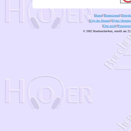
[
Home
] [
Rezensionen
] [
Neuigke
[
Tipp des Monats
] [
Dykes Ohrenles
[
Über mich
] [
Pressespie
© 2002 Hoerbuecher4um, erstellt am 22