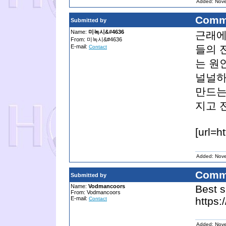
Added: Nov
Comm
Submitted by
Name:
미녹시&#4636
근래에
From: 미녹시&#4636
E-mail:
들의 
Contact
는 원
널널하
만드는
지고 
[url=
Added: Nov
Comm
Submitted by
Name:
Vodmancoors
Best s
From: Vodmancoors
E-mail:
https:
Contact
Added: Nov