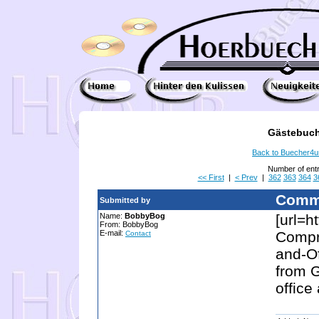
Gästebuch
Back to Buecher4
Number of ent
<< First
|
< Prev
|
362
363
364
3
Comm
Submitted by
Name:
BobbyBog
[url=h
From: BobbyBog
E-mail:
Compr
Contact
and-Of
from G
office