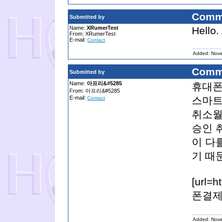
Comm
Submitted by
Name:
XRumerTest
Hello.
From: XRumerTest
E-mail:
Contact
Added: Nov
Comm
Submitted by
Name:
아프리&#5285
휴대폰
From: 아프리&#5285
E-mail:
스마트
Contact
취소월
승인 
이 다
기 때
[url=
폰결제[/
Added: Nov