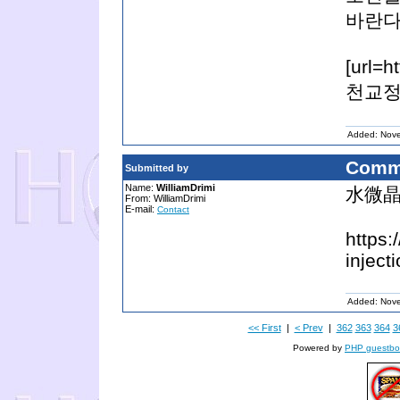
바란다
[url=h
천교정 
Added: Nov
Comm
Submitted by
Name:
WilliamDrimi
水微晶
From: WilliamDrimi
E-mail:
Contact
https:
injecti
Added: Nov
<< First
|
< Prev
|
362
363
364
3
Powered by
PHP guestbo