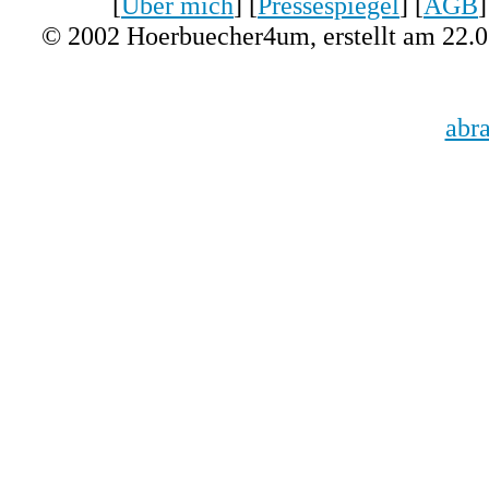
[
Über mich
] [
Pressespiegel
] [
AGB
]
© 2002 Hoerbuecher4um, erstellt am 22.
abr